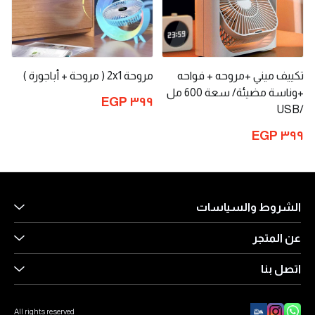
تكييف ميني +مروحه + فواحه
مروحة 2x1 ( مروحة + أباجورة )
+وناسة مضيئة/ سعة 600 مل
٣٩٩ EGP
/USB
٣٩٩ EGP
الشروط والسياسات
عن المتجر
شروط الاستخدام
سياسة الاستبدال والاسترجاع
اتصل بنا
عن المتجر
سياسة الخصوصية
طرق الدفع
اتصل بنا
All rights reserved