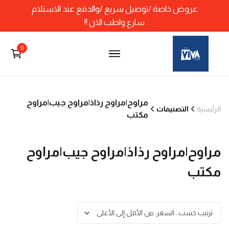
عروض خاصة /توصيل سريع /والدفع عند الاستلام
سارع واطب الان !!
0
مراوح|مراوح رذاذ|مراوح جيب|مراوح
الرئيسية
التصنيفات
مكتب
مراوح|مراوح رذاذ|مراوح جيب|مراوح
مكتب
ترتيب حسب : السعر: من الأقل إلى الأعلى