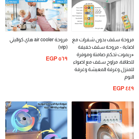
مروحة سقف بدون شفرات مع
مروحة air cooler هاي كواليتي
اضاءة - مروحة سقف خفيفة
(vip)
+ريموت تحكم صامتة وموفرة
٥٦٩ EGP
للطاقة، مراوح سقف مع اضواء
للمنزل وغرفة المعيشة وغرفة
النوم
٤٤٩ EGP