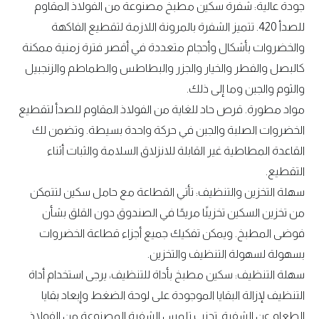
جودة عالية: شفرة سكين مطبخ مصنوعة من الفولاذ المقاوم
للصدأ 420. تتميز الشفرة بالمرونة اللازمة لتقطيع الفاكهة
والخضروات بأشكال وأحجام متعددة في أقصر فترة زمنية ممكنة
كالبصل والفطر والخيار والجزر والبطاطس والطماطم والزنجبيل
والثوم والجبن وما إلى ذلك.
مواد مطورة. قرص حاد للغاية من الفولاذ المقاوم للصدأ لتقطيع
الخضروات الصلبة والجبن في حركة واحدة بسيطة. وتضمن لك
القاعدة المطاطية غير القابلة للانزلاق السلامة والثبات أثناء
التقطيع.
سهلة التخزين والتنظيف: تأتي القطاعة مع حامل سكين لتتمكن
من تخزين السكين تخزينًا مريحًا في الصندوق دون القلق بشأن
فوضى المطبخ. ويمكن تفكيك جميع أجزاء قطاعة الخضروات
بسهولة لسهولة التنظيف والتخزين.
سهلة التنظيف: سكين مطبخ بأداة للتنظيف، يرجى استخدام أداة
التنظيف لإزالة البقايا الموجودة على لوحة الضغط وإبعاد بقايا
الطعام عن الشفرة. تجنب تلمس الشفرة المصنوعة من الفولاذ