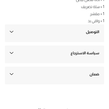
1 × سلة تصريف
1 × مقشر.
1 × واقي يد
التوصيل
التوصيل داخل القاهره 30 جنيه
التوصيل خارج القاهرة والجيزة 50 جنيه
التوصيل عادةً في أيام عمل 1-3
سياسة الاسترجاع
ضمان ثلاثة اشهر علي اي منتج يُباع في متجرنا
الضمان ضد اي عيوب صناعة
يتم تفعيل الضمان علي سيستم الشركه بمجرد استلام الطلب ولمدة ثلاثه شهور
من تاريخه وهو بمثابة مده كافيه للتأكد ان المنتج لايوجد به اي عيوب صناعه
ضمان
جميع المنتجات المعروضة في متجرنا تخضع لسياسة الاستبدال واسترداد
الأموال وفقًا للشروط والأحكام المبينة على هذه الصفحة.(ضمان ضد اي عيوب
صناعة)
مستلزمات مطبخ