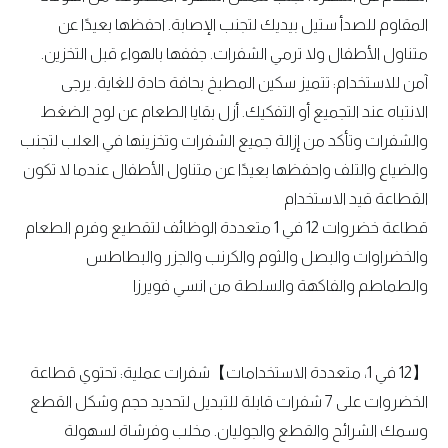
المقاوم للصدأ ستيل بيديك لتجنب الإصابة. احفظها بعيدًا عن
متناول الأطفال ولا ترمي الشفرات. جففها بالهواء قبل التخزين.
آمن للاستخدام: تتميز سكين المطبخ بحافة حادة للغاية. يرجى
الانتباه عند التجميع أو التفكيك. أزل بقايا الطعام عن لوح الضغط
والشفرات وتأكد من إزالة جميع الشفرات وتخزينها في العلب لتجنب
والضياع والتلف واحفظها بعيدًا عن متناول الأطفال عندما لا تكون
القطاعة قيد الاستخدام
قطاعة خضروات 12 في 1 متعددة الوظائف لتقطيع وفرم الطعام
والخضراوات والبصل والثوم والكرنب والجزر والبطاطس
والطماطم والفاكهة والسلطة من انسي فويرزا
【12 في 1، متعددة الاستخدامات】شفرات عملية: تحتوي قطاعة
الخضروات على 7 شفرات قابلة للتبديل لتحديد حجم وشكل القطع
وسمك الشرائح والقطع والجوليان. مخلب وفرشاة لسهولة