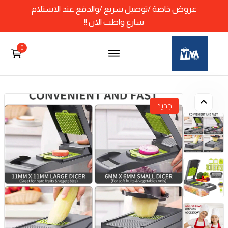
عروض خاصة /توصيل سريع /والدفع عند الاستلام
سارع واطب الان !!
0
جديد