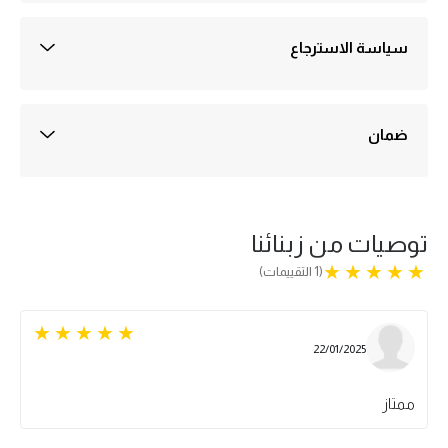
التوصيل خارج القاهرة والجيزة 50 جنيه
التوصيل عادةً في أيام عمل 1-3
سياسة الاسترجاع
ضمان ثلاثة اشهر علي اي منتج يُباع في متجرنا
الضمان ضد اي عيوب صناعة
يتم تفعيل الضمان علي سيستم الشركه بمجرد استلام الطلب ولمدة ثلاثه شهور
من تاريخه وهو بمثابة مده كافيه للتأكد ان المنتج لايوجد به اي عيوب صناعه
ضمان
جميع المنتجات المعروضة في متجرنا تخضع لسياسة الاستبدال واسترداد
الأموال وفقًا للشروط والأحكام المبينة على هذه الصفحة.(ضمان ضد اي عيوب
صناعة)
توصيات من زبنائنا
(1 التقييمات)
22/01/2025
ممتاز