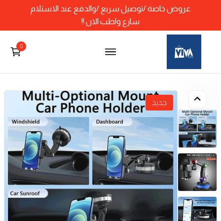
عروض خاصة /توصيل سريع /والدفع عند الاستلام
سارع واطب الان !!
0
جديد