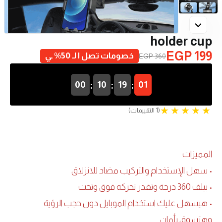
holder cup
EGP 199
خصومات تصل ا لـ 50% ـي
EGP 360
:
:
:
00
10
19
00
(1 التقييمات)
المميزات
• سهل الإستخدام والتركيب مضاد للانزلاق
• بيلف 360 درجة وتقدر تحركه فوق وتحت
• هيسهل عليك استخدام الموبايل دون حجب الرؤية
وهتسوق بأمان