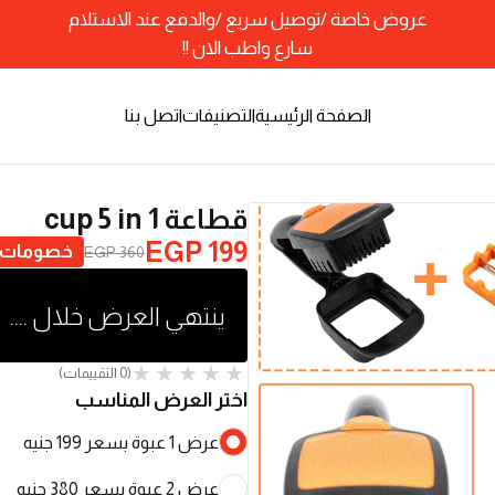
عروض خاصة /توصيل سريع /والدفع عند الاستلام
سارع واطب الان !!
الصفحة الرئيسية
التصنيفات
اتصل بنا
قطاعة cup 5 in 1
EGP 199
خصومات تصل ا
EGP 360
ينتهي العرض خلال ....
(0 التقييمات)
اختر العرض المناسب
عرض 1 عبوة بسعر 199 جنيه
عرض 2 عبوة بسعر 380 جنيه