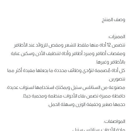
وصف المنتج
المميزات:
تتضمن 12 أداة منها ملقط للشعر ومقص للزوائد عند الأظافر
ومقصات أظافر ومبرد أظافر وأداة لتنظيف الأذن وسكين عناية
بالأظافر وغيرها.
كل أداة مُصممة لتؤدي وظائف محددة ما يجعلها مفيدة أكثر مما
تتصورين.
مصنوعة من الستانلس ستيل ويمكنكِ استخدامها لسنوات عديدة.
حافظة مميزة تضمن بقاء الأدوات منظمة ومحمية جيدًا.
حجمها صغير وخفيفة الوزن وسهلة الحمل.
المواصفات:
مادة الأدوات: ستانلس ستيل