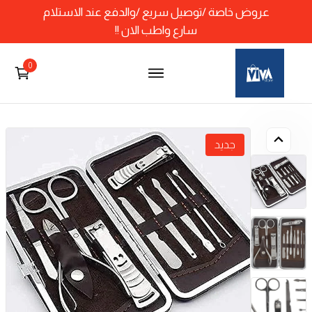
عروض خاصة /توصيل سريع /والدفع عند الاستلام
سارع واطب الان !!
0
جديد