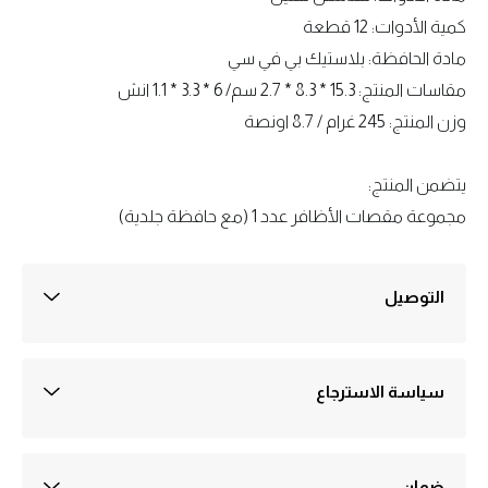
كمية الأدوات: 12 قطعة
مادة الحافظة: بلاستيك بي في سي
مقاسات المنتج: 15.3 * 8.3 * 2.7 سم/ 6 * 3.3 * 1.1 انش
وزن المنتج: 245 غرام / 8.7 اونصة
يتضمن المنتج:
مجموعة مقصات الأظافر عدد 1 (مع حافظة جلدية)
التوصيل
التوصيل داخل القاهره 30 جنيه
التوصيل خارج القاهرة والجيزة 50 جنيه
التوصيل عادةً في أيام عمل 1-3
سياسة الاسترجاع
ضمان ثلاثة اشهر علي اي منتج يُباع في متجرنا
الضمان ضد اي عيوب صناعة
يتم تفعيل الضمان علي سيستم الشركه بمجرد استلام الطلب ولمدة ثلاثه شهور
من تاريخه وهو بمثابة مده كافيه للتأكد ان المنتج لايوجد به اي عيوب صناعه
ضمان