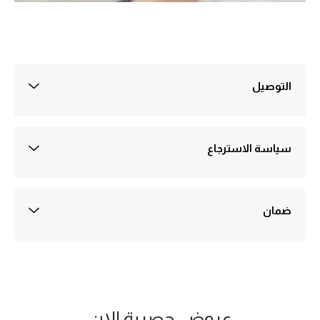
التوصيل
التوصيل داخل القاهره 30 جنيه
التوصيل خارج القاهرة والجيزة 50 جنيه
التوصيل عادةً في أيام عمل 1-3
سياسة الاسترجاع
ضمان ثلاثة اشهر علي اي منتج يُباع في متجرنا
الضمان ضد اي عيوب صناعة
يتم تفعيل الضمان علي سيستم الشركه بمجرد استلام الطلب ولمدة ثلاثه شهور
من تاريخه وهو بمثابة مده كافيه للتأكد ان المنتج لايوجد به اي عيوب صناعه
ضمان
جميع المنتجات المعروضة في متجرنا تخضع لسياسة الاستبدال واسترداد
الأموال وفقًا للشروط والأحكام المبينة على هذه الصفحة.(ضمان ضد اي عيوب
صناعة)
مستلزمات مطبخ
مراوح|مراوح رذاذ|مراوح
عروض حصرية الان