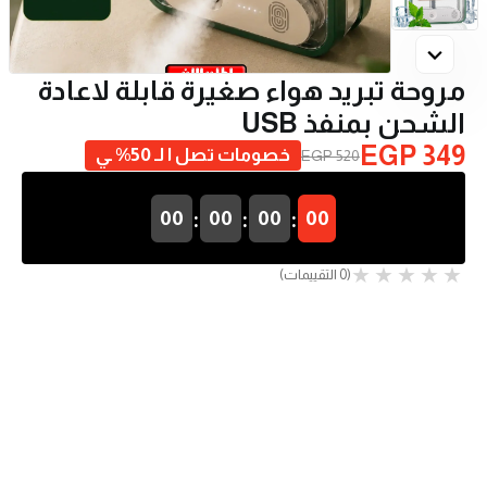
مروحة تبريد هواء صغيرة قابلة لاعادة
الشحن بمنفذ USB
EGP 349
خصومات تصل ا لـ 50% ـي
EGP 520
:
:
:
00
00
00
00
(0 التقييمات)