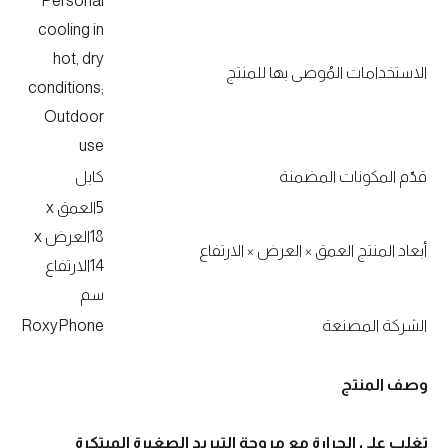
Personal
cooling in
hot, dry
الاستخدامات المُوصى بها للمنتج
conditions;
Outdoor
use
قدّم المكونات المضمنة
كابل
5العمق x
18العرض x
أبعاد المنتج العمق × العرض × الارتفاع
14الارتفاع
سم
الشركة المصنعة
RoxyPhone
وصف المنتج
تغلب على الحرارة مع مروحة التبريد الصغيرة المبتكرة