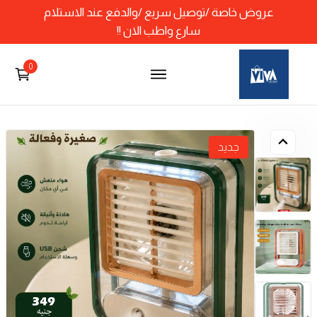
عروض خاصة /توصيل سريع /والدفع عند الاستلام
سارع واطب الان !!
0
جديد