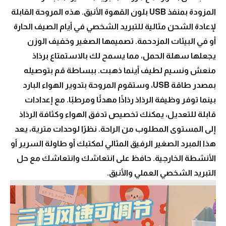
المزودة بمنفذ USB بلون القهوة الأنيق. هذه المروحة القابلة
لإعادة الشحن مثالية للتبريد الشخصي في أيام الصيف الحارة
أو في البيئات المزدحمة. تصميمها الصغير وخفيف الوزن
يجعلها سهلة الحمل، مما يسمح لك بالاستمتاع برذاذ
منعش ونسيم لطيف أينما ذهبت. ببساطة قم بتوصيله
بمصدر طاقة USB، وستقوم المروحة بتدوير الهواء البارد
بينما توفر وظيفة الرذاذ رذاذًا مهدئًا ومرطبًا. مع إعدادات
قابلة للتعديل، يمكنك تخصيص تدفق الهواء وكثافة الرذاذ
إلى المستوى المطلوب من الراحة. نظرًا لوحدات مترية، يعد
هذا المبرد الصغير الرفيق المثالي لمكتبك أو طاولة السرير أو
الأنشطة الخارجية. حافظ على انتعاشك وانتعاشك مع حل
التبريد الشخصي العملي والأنيق.