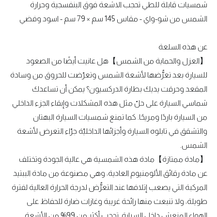
شمسيات قابلة للطي تحجب الاشعة فوق البنفسجية وحرارة
الشمس من شو-واي - مقاس 145 سم × 79 سم - اسود وفضي
عن هذه السلعة
【العزل والحماية من الشمس】هل عانيت أيضًا من الصعود
للسيارة بعد تعرُّضها لأشعة الشمس وتعرّضت للحروق من وسادة
المقعد وحرقت يديك بطارة الدركسيون؟ يمكن أن تساعدك
شماسي السيارة على حلّ مثل هذه المشكلات وإبقاء الجزء الداخلي
من السيارة باردًا ومريحًا. كما تمنع شمسيات السيارة البهتان
والتشقق في تابلوه السيارة وأجزائها الداخليّة جرّاء التعرض لأشعة
الشمس.
【مادة ممتازة】مادة هذه الشمسية هي عالية الجودة وتختلف
عن مادة رقائق الألومنيوم العادية، وهي مصنوعة من مادة الببتيد
المركبة التي يصعب إتلافها عند التعرُّض لدرجة الحرارة العالية لفترة
طويلة، ولا تنبعث منها رائحة غريبة وغازات ضارة للحفاظ على
الهواء المنعش داخل السيارة. تحجب أكثر من 99% من الأشعة