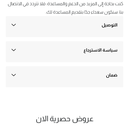
كنت بحاجة إلى المزيد من الدعم والمساعدة، فلا تتردد في الاتصال
بنا، سنكون سعداء جدًا بتقديم المساعدة لك.
التوصيل
التوصيل داخل القاهره 30 جنيه
التوصيل خارج القاهرة والجيزة 50 جنيه
التوصيل عادةً في أيام عمل 1-3
سياسة الاسترجاع
ضمان ثلاثة اشهر علي اي منتج يُباع في متجرنا
الضمان ضد اي عيوب صناعة
يتم تفعيل الضمان علي سيستم الشركه بمجرد استلام الطلب ولمدة ثلاثه شهور
من تاريخه وهو بمثابة مده كافيه للتأكد ان المنتج لايوجد به اي عيوب صناعه
ضمان
جميع المنتجات المعروضة في متجرنا تخضع لسياسة الاستبدال واسترداد
الأموال وفقًا للشروط والأحكام المبينة على هذه الصفحة.(ضمان ضد اي عيوب
صناعة)
مستلزمات مطبخ
مراوح|مراوح رذاذ|مراوح
عروض حصرية الان
وحمام وغرف وادوات
مقاعد واثاث قابل للنفخ
الاكثر مبيعا
جيب|مراوح مكتب
تنظيف
vip