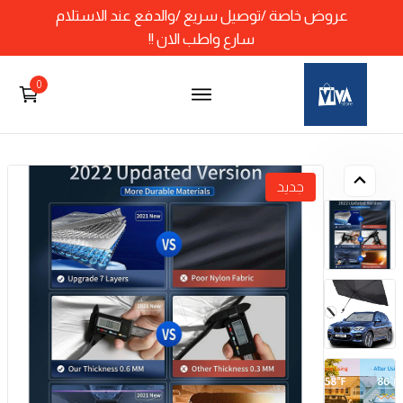
عروض خاصة /توصيل سريع /والدفع عند الاستلام
سارع واطب الان !!
0
جديد