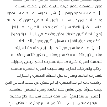
فوق البنفسجية لتوفير حماية شاملة للأجزاء الداخليّة للسيارة.
【سهلة الاستخدام والتخزين】 شمسية السيارة سهلة الاستخدام
وذات تثبيت آمن على سيارتك، أكمل تثبيتها في غضون ثوانٍ قليلة.
لا تسبب ضررًا لنافذة سيارتك. تصميم قابل للطي وسهل التخزين
(مع شنطة تخزين جلدية)، يمكن وضعها في باب السيارة ومركز
التحكم وصندوق القفازات. سهل التخزين وموفر للمساحة.
【عام】هناك مقاسان من شمسيات زجاج مقدمة السيارة؛
مقاس كبير 145 سم × 79 سم ومقاس صغير 125 سم × 65 سم.
شماسة السيارة الكبيرة مناسبة لسيارات الدفع الرباعي وسيارات
الركاب والمركبات التجارية، وشمسيات السيارة الصغيرة مناسبة
للسيارات العائلية وسيارات نقل البضائع الصغيرة والسيارات
الرياضية ذات النوافذ الصغيرة. إذا لم تتمكن من تحديد المقاس الذي
ترغب بشرائه، يرجى قياس حجم النافذة وشراء المقاس المناسب.
【ضمان ما بعد البيع】اشترِ بثقة، تمنحك شماسة زجاج مقدمة
السيارة الواقية من الشمس 30 يومًا لاسترداد أموالك بالكامل، إذا