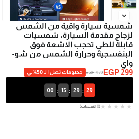
شمسية سيارة واقية من الشمس
لزجاج مقدمة السيارة، شمسيات
قابلة للطي تحجب الاشعة فوق
البنفسجية وحرارة الشمس من شو-
واي
EGP 299
خصومات تصل ا لـ 50% ـي
EGP 470
:
:
:
00
15
29
29
(0 التقييمات)