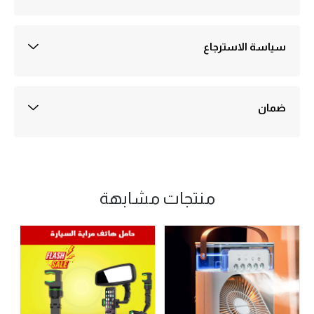
التوصيل داخل القاهره 30 جنيه
التوصيل خارج القاهرة والجيزة 50 جنيه
التوصيل عادةً في أيام عمل 1-3
سياسة الاسترجاع
ضمان ثلاثة اشهر علي اي منتج يُباع في متجرنا
الضمان ضد اي عيوب صناعة
يتم تفعيل الضمان علي سيستم الشركه بمجرد استلام الطلب ولمدة ثلاثه شهور
من تاريخه وهو بمثابة مده كافيه للتأكد ان المنتج لايوجد به اي عيوب صناعه
ضمان
جميع المنتجات المعروضة في متجرنا تخضع لسياسة الاستبدال واسترداد
الأموال وفقًا للشروط والأحكام المبينة على هذه الصفحة.(ضمان ضد اي عيوب
صناعة)
منتجات مشابهة