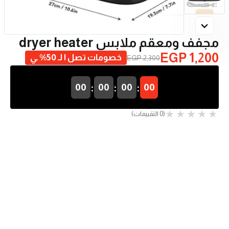
مجفف ومعقم ملابس dryer heater
EGP 1,200
خصومات تصل ا لـ 50% ـي
EGP 2,300
:
:
:
00
00
00
00
(0 التقييمات)