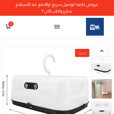
عروض خاصة /توصيل سريع /والدفع عند الاستلام
سارع واطب الان !!
0
جديد