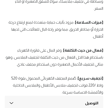
وبساطة في تجفيف ملابسك، سواءً للشقق الصغيرة أو أثناء
السفر.
[ميزات السلامة]
: مزود بآليات حماية متعددة لمنع ارتفاع درجة
الحرارة أو مخاطر الحريق، مما يوفر راحة البال للعائلات التي لديها
أطفال.
[فعال من حيث التكلفة]
: وفر المال على فاتورة الكهرباء
باستخدام هذا الحل الفعال من حيث التكلفة لتجفيف الملابس، وهو
مثالي لتجفيف الأحمال الصغيرة دون استخدام مجفف عادي.
[تجفيف سريع]
: صُمم المجفف الكهربائي المحمول بقوة 520
واط /220 فولت لتجفيف ملابس الأطفال والملابس الداخلية
والأقمشة الحساسة بسرعة.
التوصيل