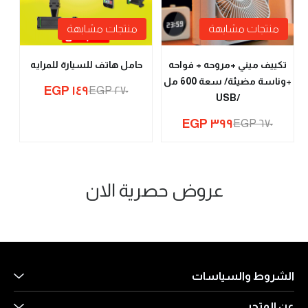
منتجات مشابهة
منتجات مشابهة
تكييف ميني +مروحه + فواحه
حامل هاتف للسيارة للمرايه
+وناسة مضيئة/ سعة 600 مل
١٤٩ EGP
٢٧٠ EGP
/USB
٣٩٩ EGP
٦٧٠ EGP
مستلزمات مطبخ
مراوح|مراوح رذاذ|مراوح
عروض حصرية الان
وحمام وغرف وادوات
مقاعد واثاث قابل للنفخ
الاكثر مبيعا
جيب|مراوح مكتب
تنظيف
vip
الشروط والسياسات
عن المتجر